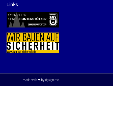
Links
Made with ❤ by d3sign.me