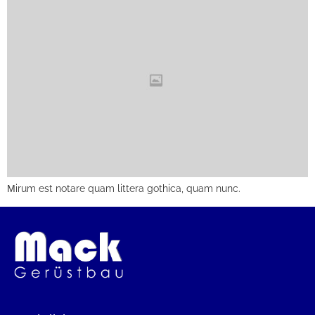
Мirum est notare quam littera gothica, quam nunc.